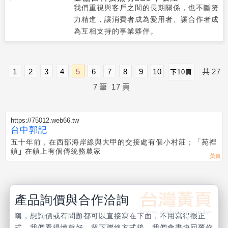
我們重視與客戶之間的長期關係，也不斷努
力精進，讓消費者成為愛用者、讓合作者成
為互相支持的事業夥伴。
1
2
3
4
5
6
7
8
9
10
共
27
下10頁
7
筆
17
頁
https://75012.web66.tw
台中郭記
五十年前，在西部海岸線與大甲的交接處有個小村莊；「苑裡
鎮｣ 在鎮上有個傳統務農家
產品詢價與合作洽詢
嗨，想詢價或有問題都可以直接寫在下面，不用寫得很正
式，我們看得懂就好，留下聯絡方式後，我們會盡快回覆你