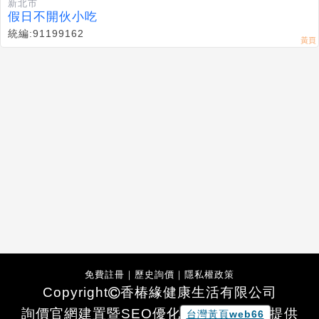
新北市
假日不開伙小吃
統編:91199162
免費註冊
｜
歷史詢價
｜
隱私權政策
Copyright
香椿緣健康生活有限公司
詢價官網建置暨SEO優化
提供
台灣黃頁web66