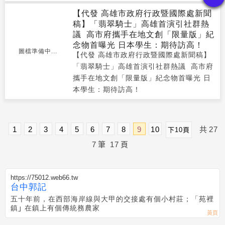
【代發 高雄市政府行政暨國際處新聞
稿】「翡翠騎士」高雄首演引社群熱
議 高市府攜手在地文創「限量版」紀
念物首曝光 日本學生：期待訪高！
圖檔準備中...
【代發 高雄市政府行政暨國際處新聞稿】
「翡翠騎士」高雄首演引社群熱議 高市府
攜手在地文創「限量版」紀念物首曝光 日
本學生：期待訪高！
1
2
3
4
5
6
7
8
9
10
共
27
下10頁
7
筆
17
頁
https://75012.web66.tw
台中郭記
五十年前，在西部海岸線與大甲的交接處有個小村莊；「苑裡
鎮｣ 在鎮上有個傳統務農家