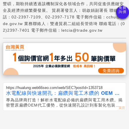
豐碩，期盼持續透過該機制深化各領域合作，共同促進供應鏈安
全及經濟持續繁榮發展。 貿易署發言人：胡啟娟副署長 聯絡電
話：02-2397-7109、02-2397-7178 電子郵件信箱：cchu@tra
de.gov.tw 業務聯絡人：雙邊貿易二組組長管焙埼 聯絡電話：(0
2)2397-7401 電子郵件信箱：letcia@trade.gov.tw
https://hualung.web66seo.com/web/SEC?postId=1353718
水電配線與快速開孔：扁鑽與電工木鑽的 OEM 服
務
專為品牌商打造！解析水電配線必備的扁鑽與電工用木鑽。揭
密豐原扁鑽OEM代工優勢，從快速開孔設計到客製化包裝，
提供高性價比製造方案。