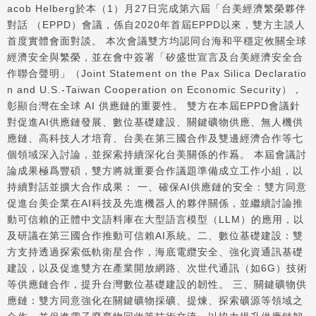
acob Helberg於本（1）月27日完成第六屆「台美經濟繁榮夥伴
對話 （EPPD）會議，係自2020年首屆EPPD以來，雙方主談人
首度實體會面對談。 本次會議雙方均認同台海和平穩定攸關全球
經濟安全與繁榮，並在會中簽署「矽盛世宣言及台美經濟安全合
作聯合聲明」（Joint Statement on the Pax Silica Declaratio
n and U.S.-Taiwan Cooperation on Economic Security），
彰顯台灣在全球 AI 供應鏈的重要性。 雙方在本屆EPPD會議針
對促進AI供應鏈發展、數位基礎建設、關鍵礦物供應、無人機供
應鏈、高科技人才培育、台美在第三國合作及雙邊經濟合作等七
個領域深入討論，並探索持續深化台美關係的作𤔡。 本屆會議討
論成果極爲豐碩，雙方將就重要合作議題準備成立工作小組，以
持續對話並擴大合作成果： 一、確保AI供應鏈的安全：雙方同意
促進台美企業在AI科技及先進機器人的夥伴關係，並繼續討論推
動可信賴的正體中文語料庫在大型語言模型（LLM）的應用，以
及研議在第三國合作推動可信賴AI系統。二、數位基礎建設：雙
方支持透過探索低軌衛星合作，海底電纜安全、強化資通訊基礎
建設，以及促進雙方在產業開放網路、次世代通訊（如6G）技術
等供應鏈合作，提升台灣數位基礎建設的韌性。 三、關鍵礦物供
應鏈：雙方同意強化在關鍵礦物採礦、提煉、探索礦源等領域之