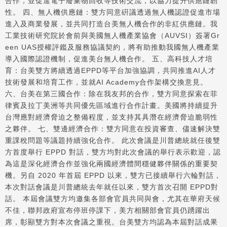
合作，並促進電子廢棄物回收等技術交流，以協力提升供應鏈韌
性。 四、無人機供應鏈：雙方同意硏議透過無人機認證促進市場
進入及商業發展，並共同打造台美無人機合作的非紅供應鏈。我
工業技術研究院於會前與美國無人機產業協會（AUVSI）簽署Gr
een UAS授權評鑑及服務協議契約，將有助推動我國無人機產業
導入國際認證機制，促進美台無人機合作。 五、高科技人才培
育：台美雙方將續透過EPPD等平台加強協調，共同推進AI人才
技術發展和培育工作，並就AI Academy合作架構交換意見。
六、台美在第三國合作：除在我友邦的合作，雙方同意探索在菲
律賓及拉丁美洲等共同優先區域進行合作計畫。美國將持續提升
台灣應對經濟脅迫之整備程度，並支持其具潛在經濟脅迫脆弱性
之夥伴。 七、雙邊經濟合作：雙方同意在投資審查、儘速解決雙
重課稅問題等議題持續強化合作。 此次會議是川普總統就任後雙
方首度舉行 EPPD 對話，雙方均對此次會議的舉行表示歡迎，認
為這是深化經濟合作並強化兩國經濟體間穩健夥伴關係的重要契
機。另自 2020 年首屆 EPPD 以來，雙方已接續舉行六輪對話，
本次對話會議是川普總統去年就任以來，雙方首次召開 EPPD對
話。 本屆會議雙方均邀集各部會官員共同與會，尤其在華府天候
不佳，聯邦政府宣布停班停課下，美方相關部會官員仍踴躍出
席，彰顯雙方對本次會議之重視。台美雙方均認為本屆對話成果