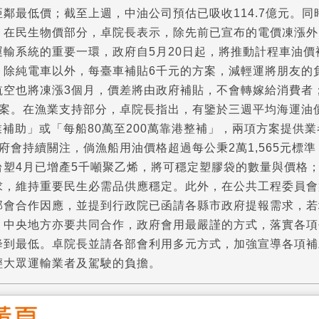
鄰最低價；截至上週，中油公司預估已吸收114.7億元。
，在民生物價部分，卓院長表示，除先前已宣布的電價凍漲外
運輸系統的重要一環，政府自5月20日起，將推動計程車油價
，除純電車以外，每臺車補貼6千元的方案，減輕運將朋友的
航空也將凍漲3個月，價差將由政府補貼，不會轉嫁給消費者
方案。在漁業支持部分，卓院長指出，有鑒於三週平均海運油
作業補助」或「每船80萬至200萬靠港整補」，兩項方案提
府會持續關注，倘漁船用油價格超過每公秉2萬1,565元標準
台塑4月已增產5千噸聚乙烯，將可穩定塑膠袋的數量與價格
求，維持重要民生必需品供應穩定。此外，在公共工程委員會
部會合作因應，並提到行政院已函請各縣市政府提報需求，若
，中央地方亦要共同合作，政府會用最嚴謹的方式，落實各項
降到最低。卓院長並請各部會利用多元方式，加強宣導各項補
輕大眾運輸業者及駕駛的負擔。