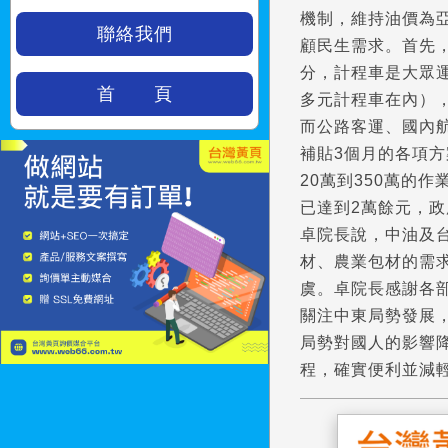
機制，維持油價為亞
聯絡我們
顧民生需求。首先
分，計程車是大眾
首 頁
多元計程車在內）
而公路客運、國內
補貼3個月的各項
20萬到350萬的
已達到2萬餘元，政
卓院長說，中油及
材、農業包材的需
虞。卓院長感謝各
關注中東局勢發展
局勢對國人的影響
程，確實便利並減