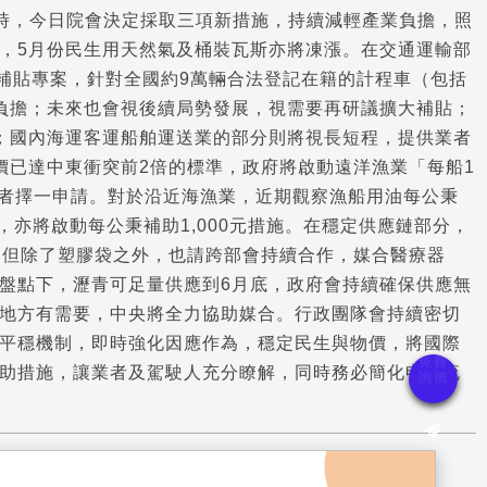
同時，今日院會決定採取三項新措施，持續減輕產業負擔，照
，5月份民生用天然氣及桶裝瓦斯亦將凍漲。在交通運輸部
補貼專案，針對全國約9萬輛合法登記在籍的計程車（包括
負擔；未來也會視後續局勢發展，視需要再研議擴大補貼；
；國內海運客運船舶運送業的部分則將視長短程，提供業者
價已達中東衝突前2倍的標準，政府將啟動遠洋漁業「每船1
供業者擇一申請。對於沿近海漁業，近期觀察漁船用油每公秉
，亦將啟動每公秉補助1,000元措施。在穩定供應鏈部分，
；但除了塑膠袋之外，也請跨部會持續合作，媒合醫療器
盤點下，瀝青可足量供應到6月底，政府會持續確保供應無
地方有需要，中央將全力協助媒合。行政團隊會持續密切
平穩機制，即時強化因應作為，穩定民生與物價，將國際
助措施，讓業者及駕駛人充分瞭解，同時務必簡化申請流